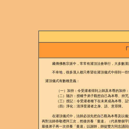
「
藏傳佛教宗派中，常常有灌頂法會舉行，大多數漢族
不幸地，很多漢人都只希望在灌頂儀式中得到一些世俗
灌頂儀式有數種意義：
（一）加持：令受灌者得到上師及本尊的加持
（二）隨許：授權予弟子觀想自己為本尊、持咒
（三）授記：令受灌者種下在未來成為本尊、証
（四）淨化：清淨受灌者之身、語、意罪障。
在灌頂儀式中，法師必須先把自己觀為本尊及以儀式驅
再對法師恭敬禮拜三次，然後供養「曼達」（代表整個宇
最後弟子再一次供養「曼達」以謝師，師徒雙方同念誦回