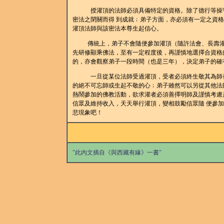
授灌頂的法師必須具備特定的資格。除了德行等操守外
密法之閉關而得 到成就﹔弟子方面，亦必須有一定之資
灌頂法師與該密法本尊生起信心。
傳統上，弟子不會隨便參加灌頂（隨許法會、長壽灌頂
先研修顯乘佛法，至有一定程度後，再謹慎地選擇合資格
的，亦會觀察弟子一段時間（也是三年），決定弟子的確
一旦從某位法師受過灌頂，受者必須終生敬其為師長，
的絕不可忘師或生起不敬的心﹔弟子雖然可以另從其他法
熱鬧參加的佛教活動，欲求灌者必須善擇明師及謹慎考慮
信眾及維持收入，天天舉行灌頂，變相鼓勵信眾隨 便參
悲現象吧！
"此內文摘自《與西藏有緣》一書"