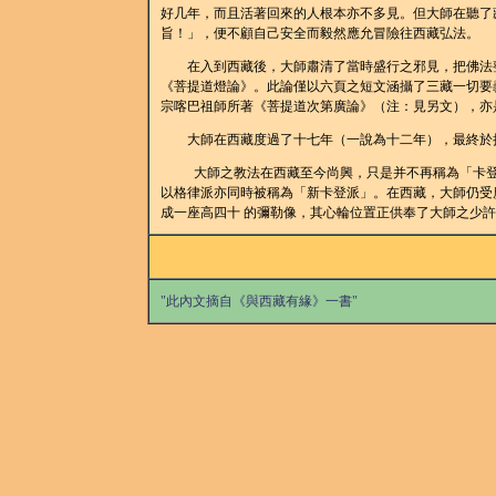
好几年，而且活著回來的人根本亦不多見。但大師在聽了
旨！」，便不顧自己安全而毅然應允冒險往西藏弘法。
在入到西藏後，大師肅清了當時盛行之邪見，把佛法整
《菩提道燈論》。此論僅以六頁之短文涵攝了三藏一切要
宗喀巴祖師所著《菩提道次第廣論》（注：見另文），亦
大師在西藏度過了十七年（一說為十二年），最終於拉薩
大師之教法在西藏至今尚興，只是并不再稱為「卡登派
以格律派亦同時被稱為「新卡登派」。在西藏，大師仍受
成一座高四十 的彌勒像，其心輪位置正供奉了大師之少
"此內文摘自《與西藏有緣》一書"