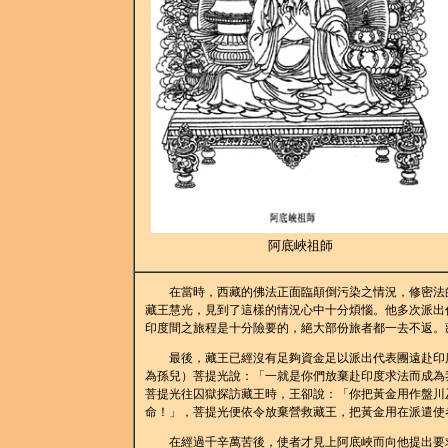
阿底峽祖師
在當時，西藏的佛法正面臨顛倒污染之情況，修密法的
藏王慧光，見到了這樣的情況心中十分煩惱。他多次派出
印度間之旅程是十分險要的，絕大部份旅者都一去不返。
最後，藏王已經沒有足夠資金足以派出代表團遠赴印度
為孫兒）菩提光說：「一就是你們放棄赴印度求法而成為
菩提光往囚獄探訪藏王時，王卻說：「你把黃金用作盤川
命！」，菩提光便依令放棄營救藏王，把黃金用在派遣使
在經過千辛萬苦後，使者才見上阿底峽而向他提出要求