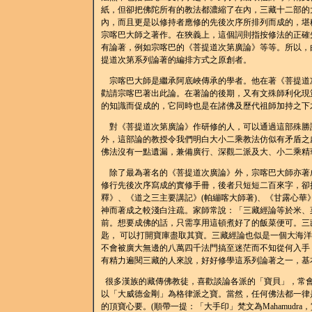
紙，但卻把佛陀所有的教法都濃縮了在內，三藏十二部的
內，而且更是以修持者應修的先後次序所排列而成的，堪
宗喀巴大師之著作。在狹義上，這個詞則指按修法的正確
有論著，例如宗喀巴的《菩提道次第廣論》等等。所以，
提道次第系列論著的編排方式之原創者。
宗喀巴大師是繼承阿底峽傳承的學者。他在著《菩提道
勸請宗喀巴著出此論。在著論的後期，又有文殊師利化現
的知識而促成的，它同時也是在諸佛及歷代祖師加持之下
對《菩提道次第廣論》作研修的人，可以通過這部殊勝論
外，這部論的教授令我們明白大小二乘教法仿似有矛盾之
佛法沒有一點遺漏，兼備廣行、深觀二派及大、小二乘精
除了最為著名的《菩提道次廣論》外，宗喀巴大師亦著
修行先後次序寫成的實修手冊，後者只短短二百來字，卻
釋》、《道之三主要講記》(帕繃喀大師著)、《甘露心華
神而著成之較淺白注疏。家師常說：「三藏經論等於米、
前。想要成佛的話，只需享用這頓煮好了的飯菜便可。三
匙， 可以打開寶庫盡取其寶。三藏經論也似是一個大海
不會被廣大無邊的八萬四千法門搞至迷茫而不知從何入手
有精力遍閱三藏的人來說，好好修學這系列論著之一，基
很多漢族的藏傳佛教徒，喜歡談論各派的「寶貝」，常會
以「大威德金剛」為格律派之寶。當然，任何佛法都一律
的頂寶心要。(順帶一提：「大手印」梵文為Mahamud