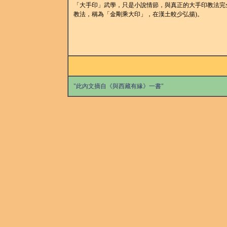
「大手印」武學，只是小說情節，與真正的大手印教法完
教法，稱為「金剛乘大印」，在漢土較少弘揚)。
"此內文摘自《與西藏有緣》一書"