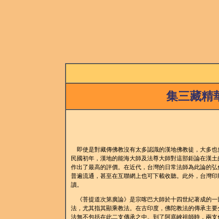
集三藏精
即使是對藏傳佛教沒有太多認識的漢地佛教徒，大多也
民國初年，漢地的能海大師及法尊大師對這部鉅論在漢土
作出了最高的評價。在近代，台灣的日常法師為此論的弘
普遍流通，甚至在互聯網上也可下載收聽。此外，台灣印
讀。
《菩提道次第廣論》是宗喀巴大師於十四世紀著成的一
法，尤其指其顯乘教法。在古印度，佛陀教法的傳承主要
法無不包括在此二支傳承之中。到了阿底峽祖師時，兩支