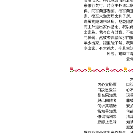
若汝仙人。持此意論而問於彼
家修行梵行。時商主外道出家
偈。問富蘭那迦葉。彼富蘭那
家。復至末迦梨瞿舍利子所。
迦羅拘陀迦栴延所。尼乾陀若
商主外道出家作是念。我以此
出家為。我今自有財寶。不如
門瞿曇。然彼耆舊諸師沙門婆
年少出家。詎復能了然。我聞
少出家。有大德力。今且當詣
所說。爾時世尊
    云
    內心實恥厭    口
    口說恩愛語    心
    是名惡知識    現
    與己同體者    非
    伺求其端緒    安
    當知善知識    何
    修習福利果    清
    寂靜止息味    知
    寂
爾時商主外道出家作是念。沙