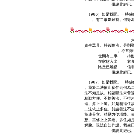
佛說此經已。
（986）如是我聞。一時佛
。有二事斷難持。何等為
資生眾具。持彼斷者。是則難
。亦甚難
    世間有二事    持
    在家財入出    衣
    比丘已離俗    信
佛說此經已。
（987）如是我聞。一時佛
。我於二法依止多住云何為二
法不知足故。於諸斷法未曾遠
精勤方便。不捨善法。不得未
進。昇上上道。如是精進住故
二法依止多住。於諸善法不生
筋連骨立。精勤方便堪能。修
想。當修上上昇進。多住如是
解脫。現法自知作證。我生已
佛說此經已。