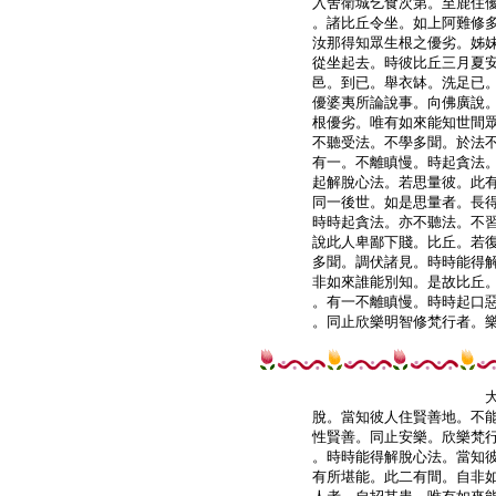
入舍衛城乞食次第。至鹿住優
。諸比丘令坐。如上阿難修多
汝那得知眾生根之優劣。姊妹
從坐起去。時彼比丘三月夏安
邑。到已。舉衣缽。洗足已。
優婆夷所論說事。向佛廣說。
根優劣。唯有如來能知世間眾
不聽受法。不學多聞。於法不
有一。不離瞋慢。時起貪法。
起解脫心法。若思量彼。此有
同一後世。如是思量者。長得
時時起貪法。亦不聽法。不習
說此人卑鄙下賤。比丘。若復
多聞。調伏諸見。時時能得解
非如來誰能別知。是故比丘。
。有一不離瞋慢。時時起口惡
。同止欣樂明智修梵行者。樂
脫。當知彼人住賢善地。不能
性賢善。同止安樂。欣樂梵行
。時時能得解脫心法。當知彼
有所堪能。此二有間。自非如