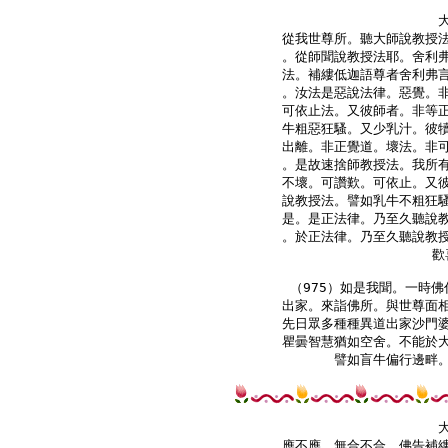
從我世尊所。聽大師說教授法
。從師聞說教授法耶。舍利弗
法。補縷低迦語尊者舍利弗言
。汝法是惡說法律。惡覺。非
可依止法。又彼師者。非等正
牛粗惡狂騷。又少乳汁。彼犢
出離。非正覺道。壞法。非可
。是故速捨師教授法。我所有
不壞。可讚歎。可依止。又彼
說教授法。譬如乳牛不粗狂騷
是。是正法律。乃至久聽說教
。於正法律。乃至久聽說教授
歡
（975）如是我聞。一時佛
出家。來詣佛所。與世尊面相
先日眾多種種異道出家沙門婆
瞿曇智慧猶如空舍。不能於大
譬如盲牛偏行邊畔。
應不應。無合不合。佛告補縷