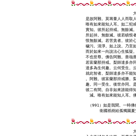
是故阿難。莫籌量人人而取人
唯有如來能知人耳。如二犯戒
實知。彼所起持戒。無餘滅。
所起掉。無餘滅。彼若瞋恨者
恨無餘滅。若苦貪者。彼於心
穢污。清淨。如上說。乃至如
而於如來一向說法心生狐疑。
不也世尊。佛告阿難。善哉善
若富蘭那持戒。梨師達多亦同
達多為生何趣。云何受生。云
就此智者。梨師達多亦不能知
。阿難。彼富蘭那持戒勝。梨
趣。同一受生。後世亦同。是
彼二有間。自非如來誰能得知
減。唯有如來能知人耳。佛
（991）如是我聞。一時佛
衛國祇樹給孤獨園夏