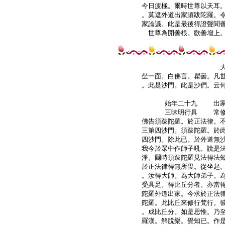
今日疲極。爾時世尊以天耳。
。莫遮外道出家須跋陀羅。令
家論議。此是最後得證聲聞善
世尊為開善根。歡善增上。
坐一面。白佛言。瞿曇。凡世
。此是沙門。此是沙們。云何
    始年二十九    出
    三昧明行具    常
佛告須跋陀羅。於正法律。不
三第四沙門。須跋陀羅。於此
四沙門。除此已。於外道無沙
我今於眾中作師子吼。說是法
淨。爾時須跋陀羅見法得法知
於正法律得無所畏。從坐起。
。汝得大師。為大師弟子。為
受具足。得比丘分者。亦當得
陀羅外道出家。今求於正法律
陀羅。此比丘來修行梵行。彼
。成比丘分。如是思惟。乃至
羅漢。解脫樂。覺知已。作是