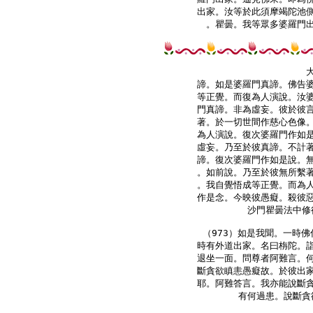
出家。汝等於此須摩竭陀池側
。瞿曇。我等眾多婆羅門出
諦。如是婆羅門真諦。佛告婆
等正覺。而復為人演說。汝婆
門真諦。非為虛妄。彼於彼言
著。於一切世間作慈心色像。
為人演說。復次婆羅門作如是
虛妄。乃至於彼真諦。不計著
諦。復次婆羅門作如是說。無
。如前說。乃至於彼無所繫著
。我自覺悟成等正覺。而為人
作是念。今映彼愚癡。殺彼惡
沙門瞿曇法中修
（973）如是我聞。一時佛
時有外道出家。名曰栴陀。詣
退坐一面。問尊者阿難言。何
斷貪欲瞋恚愚癡故。於彼出家
耶。阿難答言。我亦能說斷貪
有何過患。說斷貪