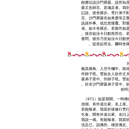
師應往詣沙門瞿曇。說所知見
曇又告師言。若滿足者。我則
記說。彼舍羅步。梵行弟子勸
言。沙門瞿曇非如來應等正覺
說諸外事。或忿恚慢覆。對閡
省。如今舍羅步。若復作如是
。彼亦如汝今日默然而住。若
善問。彼亦乃至如汝今日默然
。從坐起而去。爾時舍羅
截其兩角。入空牛欄中。跪地
作師子吼。譬如女人欲作丈夫
曇弟子眾中。作師子吼。譬如
。於非沙門瞿曇弟子眾中。欲
前呵
（971）如是我聞。一時佛
池側。有外道出家。名上座。
若能報者。我當於彼修行梵行
乞食。聞有外道出家。名曰上
我說一偈。有能報者。我當於
洗足已。詣佛所。稽首佛足。