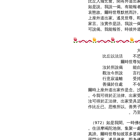
比丘入城乞食。聞有外道出家
如是說。我說一偈。有能報者
哀愍故。爾時世尊默然而許。
上座外道出家。遙見世尊。即
家言。汝實作是語。我說一偈
可說偈。我能報答。時彼外道
    比丘以法活    不
爾時世尊知
    汝於所說偈    能
    觀汝今所說    言
    行意寂遠離    受
    善攝於住處    不
爾時上座外道出家作是念。沙
。今我可得於正法律。出家受
汝可得於正法律。出家受具足
作比丘已。思惟所以。善男子
。乃至
（972）如是我聞。一時佛
。住須摩竭陀池側。集聚一處
真諦。爾時世尊知彼眾多婆羅
羅門出家。遙見佛來。即為佛