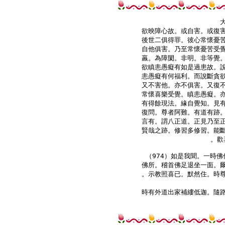
欲映障心故。或自害。或復害
後世二俱得罪。彼心常懷憂苦
自他俱害。乃至常懷憂苦受覺
羸。為障閡。非明。非等覺。
欲瞋恚愚癡有如是過患故。說
恚愚癡有何福利。而說斷貪欲
又不害他。亦不俱害。又復不
常懷喜樂受覺。瞋恚愚癡。亦
有得餘現法。緣自覺知。見有
復問。尊者阿難。有道有跡。
言有。謂八正道。正見乃至正
賢哉之跡。修習多修習。能斷
。歡
（974）如是我聞。一時佛
佛所。稽首佛足退坐一面。爾
。示教照喜已。默然住。時尊
時有外道出家補縷低迦。隨路