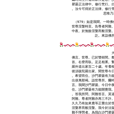
瞿曇正法律中。修行梵行。出
。汝今可得於正法律。修行梵
思惟乃
（979）如是我聞。一時佛
世尊涅槃時至。告尊者阿難。
中夜。於無餘涅槃而般涅槃。
訖。來詣佛所
佛言。世尊。已於雙樹間。敷
首。右脅而臥。足足相累。繫
羅外道出家百二十歲。年耆根
彼須跋陀羅出家。聞世尊今日
。希望而住。沙門瞿曇有力能
出俱夷那竭。詣世尊所。爾時
言。我聞沙門瞿曇。今日中夜
住。沙門瞿曇有力能開覺我。
。答我所問。阿難答言。莫逼
阿難。尊者阿難亦再三不許。
久久乃有如來應等正覺出於世
涅槃界而般涅槃。我今於法疑
難不憚勞者。為我白沙門瞿曇