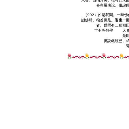
人者。自招其患。唯有如來能
修多羅廣說。佛說此
（992）如是我聞。一時佛
詣佛所。稽首佛足。退坐一面
者。世間有二種福田
    世有學無學    大
    是
佛說此經已。給