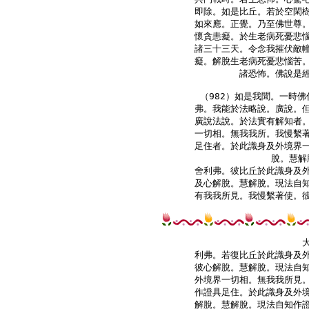
即除。如是比丘。若於空閑樹
如來應。正覺。乃至佛世尊。
懷貪恚癡。於生老病死憂悲惱
諸三十三天。令念我摧伏敵幢
癡。解脫生老病死憂悲惱苦。
諸恐怖。佛說是經
（982）如是我聞。一時佛
弗。我能於法略說。廣說。但
廣說法說。於法實有解知者。
一切相。無我我所。我慢繫著
足住者。於此識身及外境界一
脫。慧解
舍利弗。彼比丘於此識身及外
及心解脫。慧解脫。現法自知
有我我所見。我慢繫著使。彼
利弗。若復比丘於此識身及外
彼心解脫。慧解脫。現法自知
外境界一切相。無我我所見。
作證具足住。於此識身及外境
解脫。慧解脫。現法自知作證