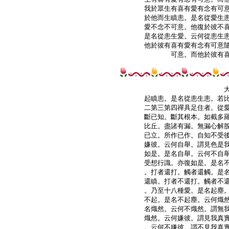
我於眾生有喜有愛有念有可意
於他而生瞋恚。是名從愛生恚
愛不念不可意。他復於彼不喜
是名從恚生愛。云何從恚生恚
他於彼有喜有愛有念有可意隨
可意。而他於彼有喜
起瞋恚。是名從恚生恚。若比
二第三第四禪具足住者。從愛
斷已知。斷其根本。如截多羅
比丘。盡諸有漏。無漏心解脫
已立。所作已作。自知不受後
嫌彼。云何自舉。謂見色是我
如是。是名自舉。云何不自舉
受想行識。亦復如是。是名不
。打者還打。觸者還觸。是名
還瞋。打者不還打。觸者不還
。乃至十八種愛。是名起塵。
不起。是名不起塵。云何熾然
名熾然。云何不熾然。謂無我
熾然。云何嫌彼。謂見我真實
。云何不嫌彼。謂不見我真實