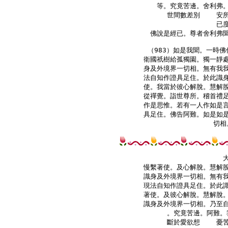
等。究竟苦邊。舍利弗。
    世間數差別    安
    已
佛說是經已。尊者舍利弗聞
（983）如是我聞。一時佛
衛國祇樹給孤獨園。獨一靜處
身及外境界一切相。無有我我
法自知作證具足住。於此識身
使。我當於彼心解脫。慧解脫
從禪覺。詣世尊所。稽首禮足
作是思惟。若有一人作如是言
具足住。佛告阿難。如是如是
切相
慢繫著使。及心解脫。慧解脫
識身及外境界一切相。無有我
現法自知作證具足住。於此識
著使。及彼心解脫。慧解脫。
識身及外境界一切相。乃至自
。究竟苦邊。阿難。
    斷於愛欲想    憂