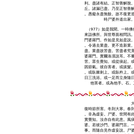
利。盡諸有結。正智善解脫。
丘。諸漏已盡。乃至正智善解
。愚癡永盡無餘。故不復更造
時尸婆外道出家。
（977）如是我聞。一時佛
來詣佛所。與世尊面相問訊。
門婆羅門。作如是見如是說。
。令過去業盡。更不造新業。
盡。業盡故苦盡。苦盡者究竟
婆羅門。實爾洛漠說耳。不審
苦。眾生覺知。或從痰起。或
因節氣。彼自害者。或拔髮。
。或臥棘刺上。或臥杵上。或
日三洗浴。或一足而立身隨日
他害者。或為他手。石。
復時節所害。冬則大寒。春則
。非為虛妄。尸婆。世間有此
實覺知。汝亦自有此患。風痰
婆。若彼沙門。婆羅門言。一
事。而隨自見作虛妄說。尸婆