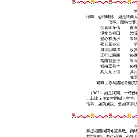
憧時。恐怖即除。如是諸商人
僧事。爾時世尊
    供養比丘僧    飲
    淨物良福田    汝
    發心有所求    眾
    夜安晝亦安    一
    溉灌以時澤    收
    正行以將順    終
    當隨智慧行    眾
    種殖眾善本    終
    具足見正道    具
    究
爾時世尊為諸毘舍離賈
（981）如是我聞。一時佛
。若比丘住於空閑樹下空舍。
僧事。如前廣說。念如來事法
釋提桓因與阿修羅共戰。爾時
共鬥戰時。若生恐怖。心驚毛