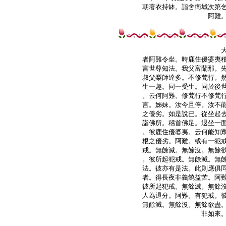
朝著衣持缽。詣舍衛城次第乞
阿難。
者阿難令坐。時鹿住優婆夷稽
言世尊知法。我父富蘭那。先
叔父梨師達多。不修梵行。然
生一趣。同一受生。同於後世
。云何阿難。修梵行不修梵行
言。姊妹。汝今且停。汝不能
之優劣。如是說已。從坐起去
詣佛所。稽首佛足。退坐一面
。彼鹿住優婆夷。云何能知眾
根之優劣。阿難。或有一犯戒
戒。無餘滅。無餘沒。無餘欲
。彼所起犯戒。無餘滅。無餘
法。彼亦有是法。此則應俱同
者。得長夜非義饒益苦。阿難
彼所起犯戒。無餘滅。無餘沒
人為退分。阿難。有犯戒。彼
無餘滅。無餘沒。無餘欲盡。
非如來。