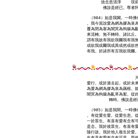
    捨念恚清淨    現
佛說是經已。尊者阿
（984）如是我闐。一時佛
。我今當說愛為網為膠為泉為
覆為閉為塞為闇冥為狗腸為亂
來流轉。無不轉時。諸比丘。
謂有我故有我欲我爾我有我無
或欲我或爾我或異或然或欲然
有我。於諸所有言我欲我爾。
愛行。或於過去起。或於未來
為愛為網為膠為泉為藕根。能
闇冥為狗腸為亂草為絮。從此
轉時。佛說是經
（985）如是我聞。一時佛
。有從愛生愛。從愛生恚。從
一於眾生。有喜有愛有念有可
是念。我於彼眾生。有喜有愛
隨行故。我於他人復生於愛。
生有喜有愛有念有可意。而他