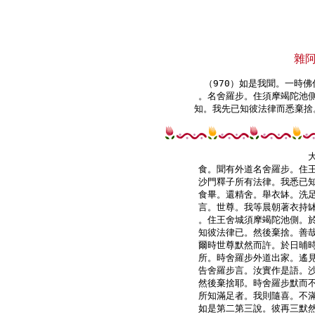
雜
（970）如是我聞。一時佛
。名舍羅步。住須摩竭陀池側
知。我先已知彼法律而悉棄捨
食。聞有外道名舍羅步。住王
沙門釋子所有法律。我悉已知
食畢。還精舍。舉衣缽。洗足
言。世尊。我等晨朝著衣持缽
。住王舍城須摩竭陀池側。於
知彼法律已。然後棄捨。善哉
爾時世尊默然而許。於日晡時
所。時舍羅步外道出家。遙見
告舍羅步言。汝實作是語。沙
然後棄捨耶。時舍羅步默而不
所知滿足者。我則隨喜。不滿
如是第二第三說。彼再三默然