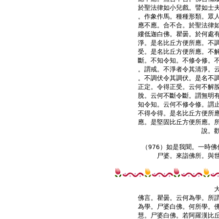
於聖法律如小兒戲。譬如士夫
。作象作馬。種種形類。眾人
應不應。合不合。於聖法律如
縷低迦白佛。瞿曇。於何處有
淨。是名比丘方便所應。不調
受。是名比丘方便所應。不解
斷。不知令知。不修令修。不
。謂戒。不淨者令其清淨。云
。不調伏令其調伏。是名不調
正定。令得正受。云何不解脫
脫。云何不斷令斷。謂無明有
知令知。云何不修令修。謂止
不得令得。是名比丘方便所應
應。是堅固比丘方便所應。所
說。歡
（976）如是我聞。一時佛
尸婆。來詣佛所。與世
佛言。瞿曇。云何為學。所謂
為學。尸婆白佛。何所學。佛
慧。尸婆白佛。若阿羅漢比丘