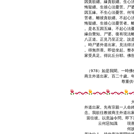
因貪欲纏。緣貪欲纏。生心法
悔疑纏。生彼心法憂苦。尸婆
因五緣。不生心法憂苦。何等
苦者。離彼貪欲纏。不起心法
悔疑纏。生彼心法憂苦者。離
。是名五因五緣。不起心法憂
緣自覺知。尸婆。復有現法離
八正道。正見乃至正定。說是
。時尸婆外道出家。見法得法
。得無所畏。即從坐起。整衣
家受具足。得比丘分耶。佛告
（978）如是我聞。一時佛
商主外道出家。百二十歲。年
尊重供
外道出家。先有宗親一人命終
念。我欲往教彼商主外道出家
當往彼。以意論令問。即下
    云何惡知識    現
    何