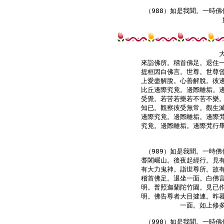
（988）如是我聞。一時佛
來詣佛所。稽首佛足。退住一
提桓因白佛言。世尊。世尊曾
上愛盡解脫。心善解脫。彼邊
比丘邊際究竟。邊際離垢。邊
受覺。若苦若樂若不苦不樂。
知已。觀察彼受無常。觀生滅
邊際究竟。邊際離垢。邊際梵
究竟。邊際離垢。邊際梵行畢
（989）如是我聞。一時佛
耆闍崛山。後夜起經行。見有
有大力鬼神。詣世尊所。故有
稽首佛足。退坐一面。白佛言
明。普照迦蘭陀竹園。見已作
明。佛告尊者大目揵連。昨暮
一面。如上修多
（990）如是我聞。一時佛