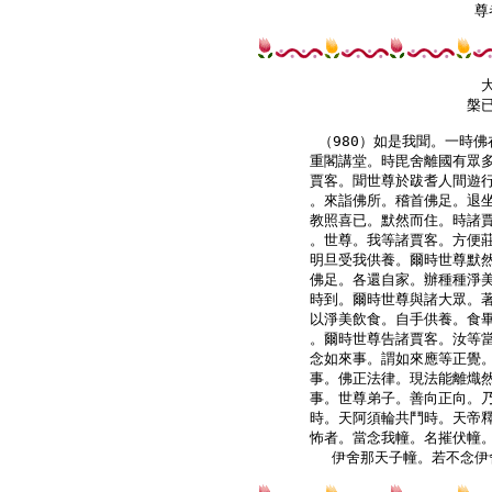
尊
槃
（980）如是我聞。一時佛
重閣講堂。時毘舍離國有眾多
賈客。聞世尊於跋耆人間遊行
。來詣佛所。稽首佛足。退坐
教照喜已。默然而住。時諸賈
。世尊。我等諸賈客。方便莊
明旦受我供養。爾時世尊默然
佛足。各還自家。辦種種淨美
時到。爾時世尊與諸大眾。著
以淨美飲食。自手供養。食畢
。爾時世尊告諸賈客。汝等當
念如來事。謂如來應等正覺。
事。佛正法律。現法能離熾然
事。世尊弟子。善向正向。乃
時。天阿須輪共鬥時。天帝釋
怖者。當念我幢。名摧伏幢。
伊舍那天子幢。若不念伊