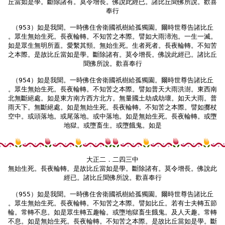
丘當如是學。斷除諸有。莫令增長。佛說此經已。諸比丘聞佛所說。歡喜

奉行

（953）如是我聞。一時佛住舍衛國祇樹給孤獨園。爾時世尊告諸比丘

。眾生無始生死。長夜輪轉。不知苦之本際。譬如大雨渧泡。一生一滅。

如是眾生無明所蓋。愛繫其頸。無始生死。生者死者。長夜輪轉。不知苦

之本際。是故比丘當如是學。斷除諸有。莫令增長。佛說此經已。諸比丘

聞佛所說。歡喜奉行

（954）如是我聞。一時佛住舍衛國祇樹給孤獨園。爾時世尊告諸比丘

。眾生無始生死。長夜輪轉。不知苦之本際。譬如普天大雨洪澍。東西南

北無斷絕處。如是東方南方西方北方。無量國土劫成劫壞。如天大雨。普

雨天下。無斷絕處。如是無始生死。長夜輪轉。不知苦之本際。譬如擲杖

空中。或頭落地。或尾落地。或中落地。如是無始生死。長夜輪轉。或墮

地獄。或墮畜生。或墮餓鬼。如是

大正二．二四三中

無始生死。長夜輪轉。是故比丘當如是學。斷除諸有。莫令增長。佛說此

經已。諸比丘聞佛所說。歡喜奉行

（955）如是我聞。一時佛住舍衛國祇樹給孤獨園。爾時世尊告諸比丘

。眾生無始生死。長夜輪轉。不知苦之本際。譬如比丘。若有士夫轉五節

輪。常轉不息。如是眾生轉五趣輪。或墮地獄畜生餓鬼。及人天趣。常轉

不息。如是無始生死。長夜輪轉。不知苦之本際。是故比丘當如是學。斷
