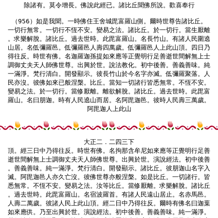
除諸有。莫令增長。佛說此經已。諸比丘聞佛所說。歡喜奉行

（956）如是我聞。一時佛住王舍城毘富羅山側。爾時世尊告諸比丘。

一切行無常。一切行不恆不安。變易之法。諸比丘。於一切行。當生厭離

。求樂解脫。諸比丘。過去世時。此毘富羅山。名長竹山。有諸人民圍遶

山居。名低彌羅邑。低彌羅邑人壽四萬歲。低彌羅邑人上此山頂。四日乃

得往反。時世有佛。名迦羅迦孫提如來應等正覺明行足善逝世間解無上士

調御丈夫天人師佛世尊。出興於世。說法教化。初中後善。善義善味。純

一滿淨。梵行清白。開發顯示。彼長竹山於今名字亦滅。低彌羅聚落。人

民亦沒。彼佛如來已般涅槃。比丘。當知一切諸行皆悉無常。不恆不安。

變易之法。於一切行。當修厭離。離欲解脫。諸比丘。過去世時。此毘富

羅山。名曰朋迦。時有人民遶山而居。名阿毘迦邑。彼時人民壽三萬歲。

阿毘迦人上此山

大正二．二四三下

頂。經三日中乃得往反。時世有佛。名拘那含牟尼如來應等正覺明行足善

逝世間解無上士調御丈夫天人師佛世尊。出興於世。演說經法。初中後善

。善義善味。純一滿淨。梵行清白。開發顯示。諸比丘。彼朋迦山名字入

滅。阿毘迦邑人亦久亡沒。彼佛世尊亦般涅槃。如是比丘。一切諸行。皆

悉無常。不恆不安。變易之法。汝等比丘。當修厭離。求樂解脫。諸比丘

。過去世時。此毘富羅山。名宿波羅首。有諸人民遠山居止。名赤馬邑。

人壽二萬歲。彼諸人民上此山頂。經二日中乃得往反。爾時有佛名曰迦葉

如來應供。乃至出興於世。演說經法。初中後善。善義善味。純一滿淨。
