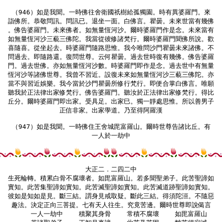
（946）如是我聞。一時佛往舍衛國祇樹給孤獨園。時有異婆羅門。來

詣佛所。恭敬問訊。問訊已。退坐一面。白佛言。瞿曇。未來世當有幾佛

。佛告婆羅門。未來佛者。如無量恆河沙。爾時婆羅門作是念。未來當有

如無量恆河沙三藐三佛陀。我當從彼修諸梵行。爾時婆羅門聞佛所說。歡

喜隨喜。從坐起去。時婆羅門隨路思惟。我今唯問沙門瞿曇未來諸佛。不

問過去。即隨路還。復問世尊。云何瞿曇。過去世時復有幾佛。佛告婆羅

門。過去世佛。亦如無量恆河沙數。時婆羅門即作是念。過去世中有無量

恆河沙等諸佛世尊。我曾不習近。設復未來如無量恆河沙三藐三佛陀。亦

當不與習近娛樂。我今當於沙門瞿曇所修行梵行。即便合掌白佛言。唯願

聽我於正法律出家修梵行。佛告婆羅門。聽汝於正法律出家修梵行。得比

丘分。爾時婆羅門即出家。受具足。出家巳。獨一靜處思惟。所以善男子

正信非家。出家學道。乃至得阿羅漢

（947）如是我聞。一時佛住王舍城毘富羅山。爾時世尊告諸比丘。有

一人於一劫中

大正二．二四二中

生死輪轉。積累白骨不腐壞者。如毘富羅山。若多聞聖弟子。此苦聖諦如

實知。此苦集聖諦如實知。此苦滅聖諦如實知。此苦滅道跡聖諦如實知。

彼如是知如是見。斷三結。謂身見戒取疑。斷此三結。得須陀洹。不隨惡

趣法。決定正向三菩提。七有天人往生。究竟苦邊。爾時世尊即說偈言

    一人一劫中    積聚其身骨    常積不腐壞    如毘富羅山
