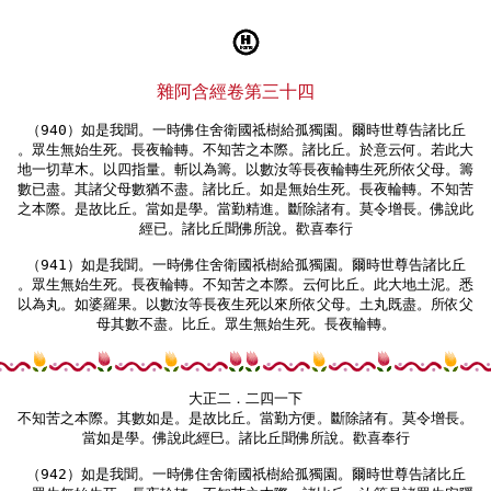
雜阿含經卷第三十四 
（940）如是我聞。一時佛住舍衛國祗樹給孤獨園。爾時世尊告諸比丘

。眾生無始生死。長夜輪轉。不知苦之本際。諸比丘。於意云何。若此大

地一切草木。以四指量。斬以為籌。以數汝等長夜輪轉生死所依父母。籌

數已盡。其諸父母數猶不盡。諸比丘。如是無始生死。長夜輪轉。不知苦

之本際。是故比丘。當如是學。當勤精進。斷除諸有。莫令增長。佛說此

經已。諸比丘聞佛所說。歡喜奉行

（941）如是我聞。一時佛住舍衛國祇樹給孤獨園。爾時世尊告諸比丘

。眾生無始生死。長夜輪轉。不知苦之本際。云何比丘。此大地土泥。悉

以為丸。如婆羅果。以數汝等長夜生死以來所依父母。土丸既盡。所依父

母其數不盡。比丘。眾生無始生死。長夜輪轉。

大正二．二四一下

不知苦之本際。其數如是。是故比丘。當勤方便。斷除諸有。莫令增長。

當如是學。佛說此經巳。諸比丘聞佛所說。歡喜奉行

（942）如是我聞。一時佛住舍衛國祇樹給孤獨園。爾時世尊告諸比丘
