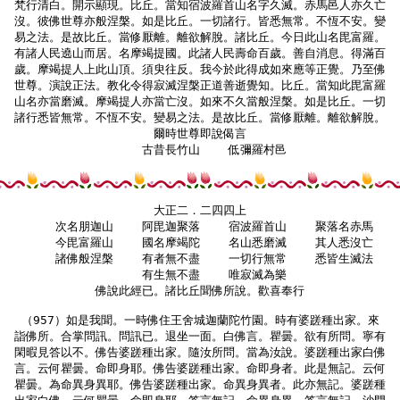
梵行清白。開示顯現。比丘。當知宿波羅首山名字久滅。赤馬邑人亦久亡

沒。彼佛世尊亦般涅槃。如是比丘。一切諸行。皆悉無常。不恆不安。變

易之法。是故比丘。當修厭離。離欲解脫。諸比丘。今日此山名毘富羅。

有諸人民遶山而居。名摩竭提國。此諸人民壽命百歲。善自消息。得滿百

歲。摩竭提人上此山頂。須臾往反。我今於此得成如來應等正覺。乃至佛

世尊。演說正法。教化令得寂滅涅槃正道善逝覺知。比丘。當知此毘富羅

山名亦當磨滅。摩竭提人亦當亡沒。如來不久當般涅槃。如是比丘。一切

諸行悉皆無常。不恆不安。變易之法。是故比丘。當修厭離。離欲解脫。

爾時世尊即說偈言

    古昔長竹山    低彌羅村邑

大正二．二四四上

    次名朋迦山    阿毘迦聚落    宿波羅首山    聚落名赤馬

    今毘富羅山    國名摩竭陀    名山悉磨滅    其人悉沒亡

    諸佛般涅槃    有者無不盡    一切行無常    悉皆生滅法

    有生無不盡    唯寂滅為樂

佛說此經已。諸比丘聞佛所說。歡喜奉行

（957）如是我聞。一時佛住王舍城迦蘭陀竹園。時有婆蹉種出家。來

詣佛所。合掌問訊。問訊已。退坐一面。白佛言。瞿曇。欲有所問。寧有

閑暇見答以不。佛告婆蹉種出家。隨汝所問。當為汝說。婆蹉種出家白佛

言。云何瞿曇。命即身耶。佛告婆蹉種出家。命即身者。此是無記。云何

瞿曇。為命異身異耶。佛告婆蹉種出家。命異身異者。此亦無記。婆蹉種
