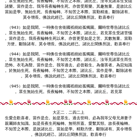
。眾生無始生死。長夜輪轉。不知苦之本際。諸比丘。汝等見諸眾生安隱

諸樂。當作是念。我等長夜輪轉生死。亦曾受斯樂。其趣無量。是故比丘

當如是學。無始生死。長夜輪轉。不知苦之本際。當勤精進。斷除諸有。

莫令增長。佛說此經已。諸比丘聞佛所說。歡喜奉行

（943）如是我聞。一時佛住舍衛國祇樹給孤獨園。爾時世尊告諸比丘

。眾生無始生死。長夜輪轉。不知苦之本際。諸比丘。若見眾生受諸苦惱

。當作是念。我長夜輪轉生死以來。亦曾更受如是之苦。其數無量。當勤

方便。斷除諸有。莫令增長。佛說此經已。諸比丘聞佛所說。歡喜奉行

（944）如是我聞。一時佛住舍衛國祇樹給孤獨園。爾時世尊告諸比丘

。眾生無始生死。長夜輪轉。不知苦之本際。諸比丘。汝等見諸眾生而生

恐怖。衣毛為豎。當作是念。我等過去。必曾殺生。為傷害者。為惡知識

。於無始生死。長夜輪轉。不知苦之本際。諸比丘。當作是學。斷除諸有

。莫令增長。佛說此經已。諸比丘聞佛所說。歡喜奉行

（945）如是我聞。一時佛住舍衛國祇樹給孤獨園。爾時世尊告諸比丘

。眾生無始生死。長夜輪轉。不知苦之本際。諸比丘。若見眾

大正二．二四二上

生愛念歡喜者。當作是念。如是眾生。過去世時。必為我等父母兄弟妻子

親屬師友知識。如是長夜生死輪轉。無明所蓋。愛繫其頸。故長夜輪轉。

不知苦之本際。是故諸比丘。當如是學。精勤方便。斷除諸有。莫令增長

。佛說此經己。諸比丘聞佛所說。歡喜奉行
