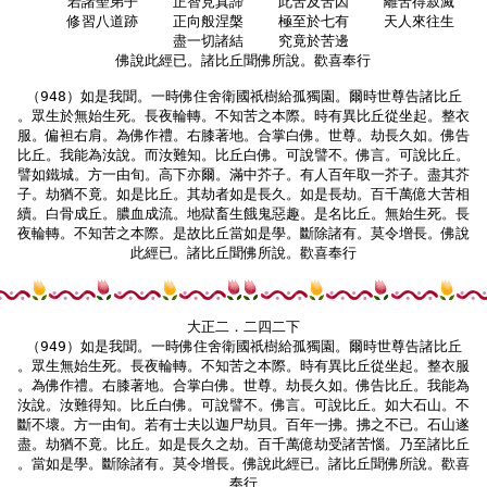
    若諸聖弟子    正智見真諦    此苦及苦因    離苦得寂滅

    修習八道跡    正向般涅槃    極至於七有    天人來往生

    盡一切諸結    究竟於苦邊

佛說此經已。諸比丘聞佛所說。歡喜奉行

（948）如是我聞。一時佛住舍衛國祇樹給孤獨園。爾時世尊告諸比丘

。眾生於無始生死。長夜輪轉。不知苦之本際。時有異比丘從坐起。整衣

服。偏袒右肩。為佛作禮。右膝著地。合掌白佛。世尊。劫長久如。佛告

比丘。我能為汝說。而汝難知。比丘白佛。可說譬不。佛言。可說比丘。

譬如鐵城。方一由旬。高下亦爾。滿中芥子。有人百年取一芥子。盡其芥

子。劫猶不竟。如是比丘。其劫者如是長久。如是長劫。百千萬億大苦相

續。白骨成丘。膿血成流。地獄畜生餓鬼惡趣。是名比丘。無始生死。長

夜輪轉。不知苦之本際。是故比丘當如是學。斷除諸有。莫令增長。佛說

此經已。諸比丘聞佛所說。歡喜奉行

大正二．二四二下

（949）如是我聞。一時佛住舍衛國祇樹給孤獨園。爾時世尊告諸比丘

。眾生無始生死。長夜輪轉。不知苦之本際。時有異比丘從坐起。整衣服

。為佛作禮。右膝著地。合掌白佛。世尊。劫長久如。佛告比丘。我能為

汝說。汝難得知。比丘白佛。可說譬不。佛言。可說比丘。如大石山。不

斷不壞。方一由旬。若有士夫以迦尸劫貝。百年一拂。拂之不已。石山遂

盡。劫猶不竟。比丘。如是長久之劫。百千萬億劫受諸苦惱。乃至諸比丘

。當如是學。斷除諸有。莫令增長。佛說此經已。諸比丘聞佛所說。歡喜

奉行
