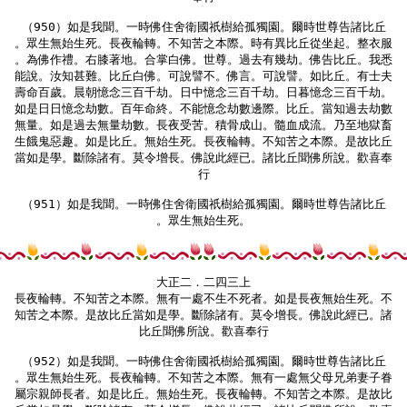
（950）如是我聞。一時佛住舍衛國祇樹給孤獨園。爾時世尊告諸比丘

。眾生無始生死。長夜輪轉。不知苦之本際。時有異比丘從坐起。整衣服

。為佛作禮。右膝著地。合掌白佛。世尊。過去有幾劫。佛告比丘。我悉

能說。汝知甚難。比丘白佛。可說譬不。佛言。可說譬。如比丘。有士夫

壽命百歲。晨朝憶念三百千劫。日中憶念三百千劫。日暮憶念三百千劫。

如是日日憶念劫數。百年命終。不能憶念劫數邊際。比丘。當知過去劫數

無量。如是過去無量劫數。長夜受苦。積骨成山。髓血成流。乃至地獄畜

生餓鬼惡趣。如是比丘。無始生死。長夜輪轉。不知苦之本際。是故比丘

當如是學。斷除諸有。莫令增長。佛說此經已。諸比丘聞佛所說。歡喜奉

行

（951）如是我聞。一時佛住舍衛國祇樹給孤獨園。爾時世尊告諸比丘

。眾生無始生死。

大正二．二四三上

長夜輪轉。不知苦之本際。無有一處不生不死者。如是長夜無始生死。不

知苦之本際。是故比丘當如是學。斷除諸有。莫令增長。佛說此經已。諸

比丘聞佛所說。歡喜奉行

（952）如是我聞。一時佛住舍衛國祇樹給孤獨園。爾時世尊告諸比丘

。眾生無始生死。長夜輪轉。不知苦之本際。無有一處無父母兄弟妻子眷

屬宗親師長者。如是比丘。無始生死。長夜輪轉。不知苦之本際。是故比
