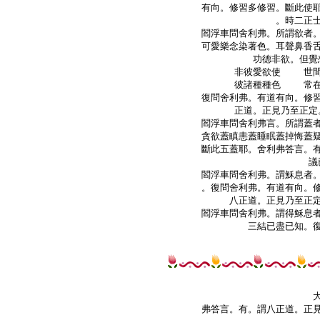
有向。修習多修習。斷此使耶
。時二正士
閻浮車問舍利弗。所謂欲者。
可愛樂念染著色。耳聲鼻香舌
功德非欲。但覺
    非彼愛欲使    世
    彼諸種種色    常
復問舍利弗。有道有向。修習
正道。正見乃至正定
閻浮車問舍利弗言。所謂蓋者
貪欲蓋瞋恚蓋睡眠蓋掉悔蓋疑
斷此五蓋耶。舍利弗答言。有
議
閻浮車問舍利弗。謂穌息者。
。復問舍利弗。有道有向。修
八正道。正見乃至正定
閻浮車問舍利弗。謂得穌息者
弗答言。有。謂八正道。正見