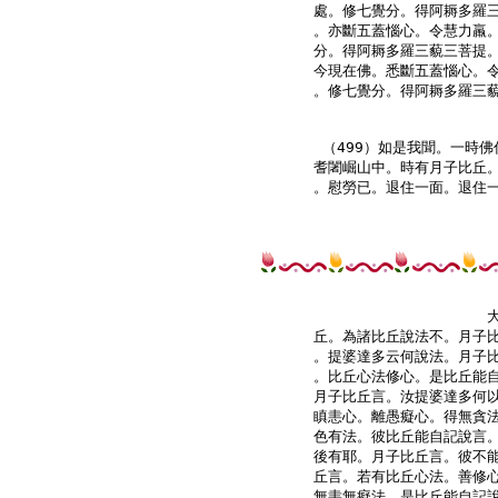
處。修七覺分。得阿耨多羅三
。亦斷五蓋惱心。令慧力羸。
分。得阿耨多羅三藐三菩提。
今現在佛。悉斷五蓋惱心。令
。修七覺分。得阿耨多羅三藐
（499）如是我聞。一時佛
耆闍崛山中。時有月子比丘。
。慰勞已。退住一面。退住一
丘。為諸比丘說法不。月子比
。提婆達多云何說法。月子比
。比丘心法修心。是比丘能自
月子比丘言。汝提婆達多何以
瞋恚心。離愚癡心。得無貪法
色有法。彼比丘能自記說言。
後有耶。月子比丘言。彼不能
丘言。若有比丘心法。善修心
無恚無癡法。是比丘能自記說