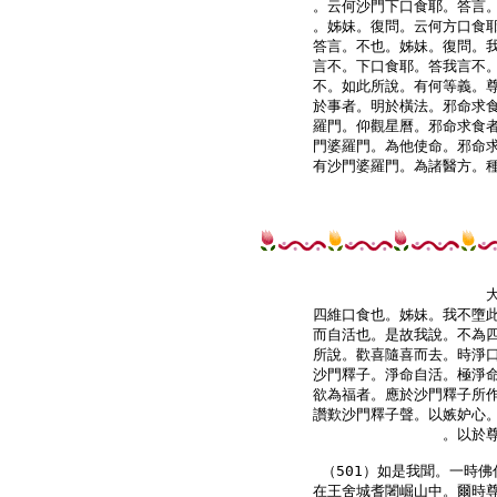
。云何沙門下口食耶。答言。
。姊妹。復問。云何方口食耶
答言。不也。姊妹。復問。我
言不。下口食耶。答我言不。
不。如此所說。有何等義。尊
於事者。明於橫法。邪命求食
羅門。仰觀星曆。邪命求食者
門婆羅門。為他使命。邪命求
有沙門婆羅門。為諸醫方。種
四維口食也。姊妹。我不墮此
而自活也。是故我說。不為四
所說。歡喜隨喜而去。時淨口
沙門釋子。淨命自活。極淨命
欲為福者。應於沙門釋子所作
讚歎沙門釋子聲。以嫉妒心。
。以於尊
（501）如是我聞。一時佛
在王舍城耆闍崛山中。爾時尊