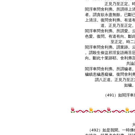
正見乃至正定。時
閻浮車問舍利弗。所謂得上清
者。謂貪欲永盡無餘。已斷已
上清涼。復問舍利弗。有道有
道。正見乃至正定。
閻浮車問舍利弗。所謂愛。云
色愛。復問。有道有向。斷此
至正定。時二
閻浮車問舍利弗。謂業跡。云
。謂殺生偷盜邪淫妄語兩舌惡
向。斷此十業跡耶。舍利弗言
共論
閻浮車問舍利弗。所謂穢者。
穢瞋恚穢愚癡穢。復問舍利弗
謂八正道。正見乃至正
如穢。
（492）如是我聞。一時佛