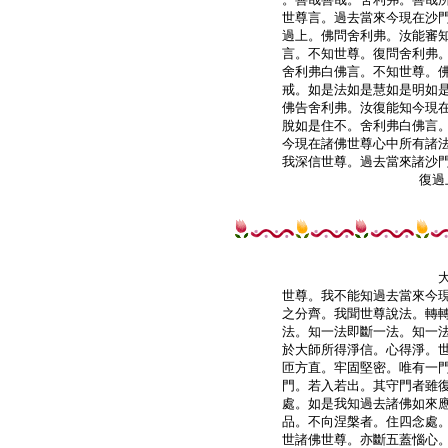
世尊言。過去當來今現在沙門
過上。佛問舍利弗。汝能審知
言。不知世尊。復問舍利弗。
舍利弗白佛言。不知世尊。佛
戒。如是法如是慧如是明如是
佛告舍利弗。汝復能知今現在
脫如是住不。舍利弗白佛言。
今現在諸佛世尊心中所有諸法
我深信世尊。過去當來諸沙門
世尊。我不能知過去當來今現
之分齊。我聞世尊說法。轉轉
法。知一法即斷一法。知一法
於大師所得淨信。心得淨。世
匝方直。牢固堅密。唯有一門
門。若入若出。其守門者雖復
處。如是我知過去諸佛如來應
品。不向涅槃者。住四念處。
世諸佛世尊。亦斷五蓋惱心。