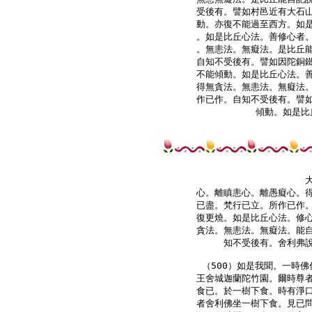
受後有。譬如村邑近有大石山
動。亦復不能過至西方。如是
。如是比丘心法。善修心者。
。無恚法。無癡法。是比丘能
自知不受後有。譬如因陀銅鐵
不能傾動。如是比丘心法。善
得無貪法。無恚法。無癡法。
作已作。自知不受後有。譬如
心。離瞋恚心。離愚癡心。得
已盡。梵行已立。所作已作。
復更燒。如是比丘心法。修心
貪法。無恚法。無癡法。能自
知不受後有。舍利弗說
（500）如是我聞。一時佛
王舍城迦蘭陀竹園。爾時尊者
食已。於一樹下食。時有淨口
者舍利佛坐一樹下食。見已問