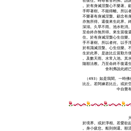
在彼住。時尊者舍利弗。語諸
。於有身滅涅槃心不樂著。顧
手即著樹。不能得離。所以者
不樂著有身滅涅槃。顧念有身
亦無所得。還復來生此界。終
深溺。久旱不雨。池水乾消。
至命終亦無所得。來生當復還
住。於有身滅涅槃心生信樂。
手不著樹。所以者何。以手淨
於有識滅涅槃。心生信樂。不
生於此界。是故比丘當勤方便
。及數天雨。水常入池。其水
隨順法教。乃至命終不復還生
舍利弗說此經已
（493）如是我聞。一時佛
比丘。若阿練若比丘。或於空
於境界。或於淨相。若愛欲起
。身小疲怠。船則倒還。順流