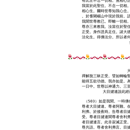
有比丘不念一切相。無相心正
我當於此聖住。不念一切相。
相心生。爾時世尊知我心念。
。於耆闍崛山中現於我前。語
我聞世尊教已。即離一切相。
尊亦三來教我。汝當住於聖住
正受。身作證具足住。諸大德
法化生。得佛法分。所以者何
禪解脫三昧正受。譬如轉輪聖
能得五欲功德。我亦如是。為
一日中。世尊以神通力。三至
大目揵連說此經
（503）如是我聞。一時佛
尊者大目揵連。尊者阿難。在
利弗。於後夜時。告尊者目揵
受。尊者目揵連聞尊者舍利弗
者目揵連言。此非寂滅正受。
尊共語。尊者舍利弗言。目揵