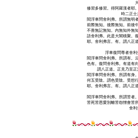
修習多修習。得阿羅漢者耶。
時二正士
閻浮車問舍利弗。所謂無明者
前際無知。後際無知。前後中
不善無記無知。內無知外無知
語舍利弗。此是大闇積聚。復
耶。舍利弗言。有。謂八正道
浮車復問尊者舍利
閻浮車問舍利弗。所謂有。云
色有。復問舍利弗。有道有向
謂八正道。正見乃至正
閻浮車問舍利弗。所謂有身。
何五受陰。謂色受陰。受想行
耶。舍利弗言。有。謂八正道
閻浮車問舍利弗。所謂苦者。
苦死苦恩愛別離苦怨憎會苦所