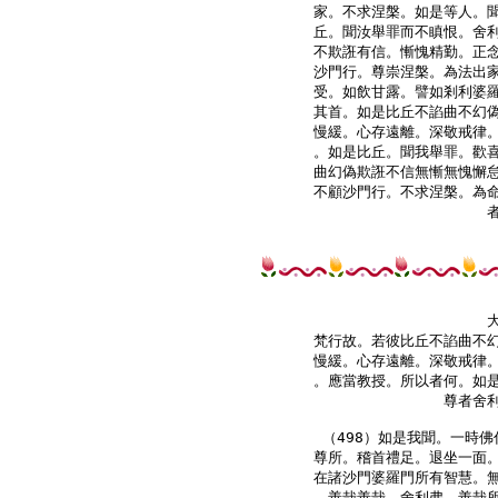
家。不求涅槃。如是等人。聞
丘。聞汝舉罪而不瞋恨。舍利
不欺誑有信。慚愧精勤。正念
沙門行。尊崇涅槃。為法出家
受。如飲甘露。譬如剎利婆羅
其首。如是比丘不諂曲不幻偽
慢緩。心存遠離。深敬戒律。
。如是比丘。聞我舉罪。歡喜
曲幻偽欺誑不信無慚無愧懈怠
不顧沙門行。不求涅槃。為命
梵行故。若彼比丘不諂曲不幻
慢緩。心存遠離。深敬戒律。
。應當教授。所以者何。如是
尊者舍利
（498）如是我聞。一時佛
尊所。稽首禮足。退坐一面。
在諸沙門婆羅門所有智慧。無
。善哉善哉。舍利弗。善哉所