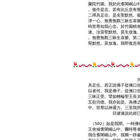
蘭陀竹園。我於此耆闍崛山中
。復作是念。若有比丘息有覺
二禪具足住。是名聖默然。復
淨一心。無覺無觀三昧生喜樂
時世尊知我心念。於竹園精舍
連。汝當聖默然。莫生放逸。
。無覺無觀三昧生喜樂。第二
聖默然。莫放逸。我即復息有
具足住。若正說佛子從佛口生
以者何。我是佛子。從佛口生
三昧正受。譬如轉輪聖王長太
五欲功德。我亦如是。為佛之
中。世尊以神通力。三至我所
目揵連說此經已
（502）如是我聞。一時佛
王舍城耆闍崛山中。爾時尊者
我住耆闍崛山中。我獨一靜處