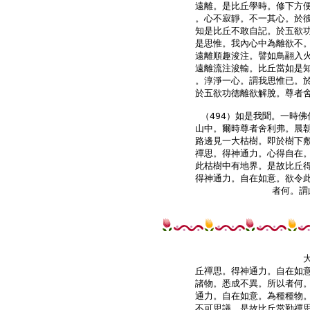
遠離。是比丘學時。修下方便
。心不寂靜。不一其心。於彼
知是比丘不敢自記。於五欲功
是思惟。我內心中為離欲不。
遠離順趣浚注。譬如鳥翮入火
遠離流注浚輸。比丘當如是知
。淳淨一心。謂我思惟已。於
於五欲功德離欲解脫。尊者舍
（494）如是我聞。一時佛
山中。爾時尊者舍利弗。晨朝
路邊見一大枯樹。即於樹下敷
禪思。得神通力。心得自在。
此枯樹中有地界。是故比丘得
得神通力。自在如意。欲令此
丘禪思。得神通力。自在如意
諸物。悉成不異。所以者何。
通力。自在如意。為種種物。
不可思議。是故比丘當勤禪思