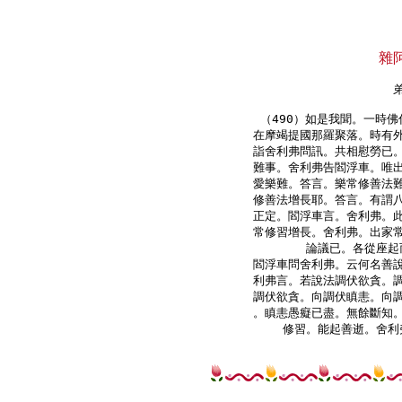
雜
（490）如是我聞。一時佛
在摩竭提國那羅聚落。時有外
詣舍利弗問訊。共相慰勞已。
難事。舍利弗告閻浮車。唯出
愛樂難。答言。樂常修善法難
修善法增長耶。答言。有謂八
正定。閻浮車言。舍利弗。此
常修習增長。舍利弗。出家常
論議已。各從座起
閻浮車問舍利弗。云何名善說
利弗言。若說法調伏欲貪。調
調伏欲貪。向調伏瞋恚。向調
。瞋恚愚癡已盡。無餘斷知。