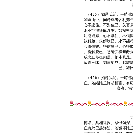
（495）如是我聞。一時佛
闍崛山中。爾時尊者舍利弗告
心不樂住。不樂住已。失喜息
永不能得無餘涅槃。如樹根壞
功德退減。心不樂住。不信樂
欲解脫。失解脫已。永不能得
心得信樂。得信樂已。心得歡
。得解脫已。悉能疾得無餘涅
戒比丘亦復如是。根本具足。
寂靜三昧。如實知見。厭離離
已。諸比
（496）如是我聞。一時佛
丘。若諸比丘諍起相言。有犯
轉增。共相違反。結恨彌深。
丘有此已起諍訟。若犯罪比丘