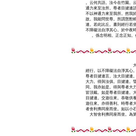
。云何共語。汝今在竹園。云
通力來至汝所。尊者目揵連語
不以神通力來至我所。然我於
故。我能問世尊。所謂慇懃精
連。若此比丘。晝則經行若坐
不障礙法自淨其心。於中夜時
經行。以不障礙法自淨其心。
尊者目揵連言。汝大目揵連。
大力。得與汝俱。目揵連。譬
同。我亦如是。得與尊者大力
皆頂戴。如是尊者目揵連。大
目揵連。交遊往來。恭敬供養
遊往來。亦得善利。時尊者大
者舍利弗同座而坐。如以小石