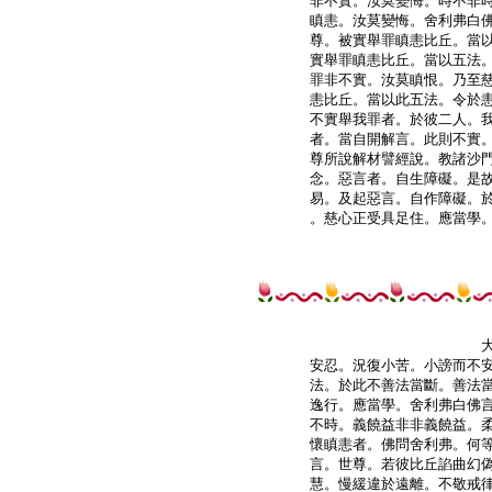
非不實。汝莫變悔。時不非時
瞋恚。汝莫變悔。舍利弗白佛
尊。被實舉罪瞋恚比丘。當以
實舉罪瞋恚比丘。當以五法。
罪非不實。汝莫瞋恨。乃至慈
恚比丘。當以此五法。令於恚
不實舉我罪者。於彼二人。我
者。當自開解言。此則不實。
尊所說解材譬經說。教諸沙門
念。惡言者。自生障礙。是故
易。及起惡言。自作障礙。於
。慈心正受具足住。應當學。
安忍。況復小苦。小謗而不安
法。於此不善法當斷。善法當
逸行。應當學。舍利弗白佛言
不時。義饒益非非義饒益。柔
懷瞋恚者。佛問舍利弗。何等
言。世尊。若彼比丘諂曲幻偽
慧。慢緩違於遠離。不敬戒律