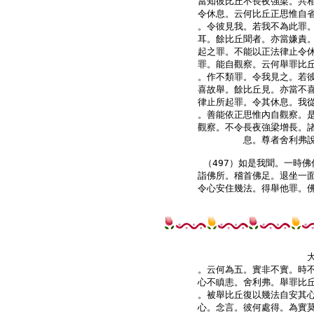
當知彼比丘不長夜強梁。共相
令休息。云何比丘正思惟自省
。令彼見我。若我不為此罪。
耳。餘比丘聞者。亦當嫌責。
起之罪。不能以正法律止令休
罪。能自觀察。云何舉罪比丘
。作不類罪。令我見之。若彼
喜故舉。餘比丘見。亦當不喜
律止所起罪。令其休息。我從
。善能依正思惟內自觀察。是
觀察。不令長夜強梁增長。諸
息。尊者舍利弗說
（497）如是我聞。一時佛
詣佛所。稽首佛足。退坐一面
。云何為五。實非不實。時不
心不瞋恚。舍利弗。舉罪比丘
。被舉比丘復以幾法自安其心
心。念言。彼何處得。為實莫